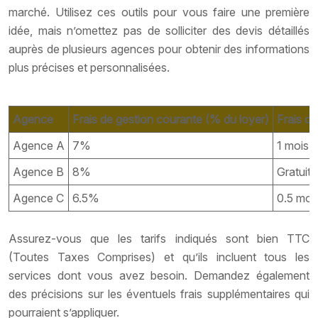
marché. Utilisez ces outils pour vous faire une première
idée, mais n’omettez pas de solliciter des devis détaillés
auprès de plusieurs agences pour obtenir des informations
plus précises et personnalisées.
Agence
Frais de gestion courante (% du loyer)
Frais de
Agence A
7%
1 mois d
Agence B
8%
Gratuit
Agence C
6.5%
0.5 mois
Assurez-vous que les tarifs indiqués sont bien TTC
(Toutes Taxes Comprises) et qu’ils incluent tous les
services dont vous avez besoin. Demandez également
des précisions sur les éventuels frais supplémentaires qui
pourraient s’appliquer.